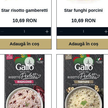
Afișare rapidă
Afișare rapidă
Star risotto gamberetti
Star funghi porcini
Preț
Preț
10,69 RON
10,69 RON
Adaugă în coș
Adaugă în coș