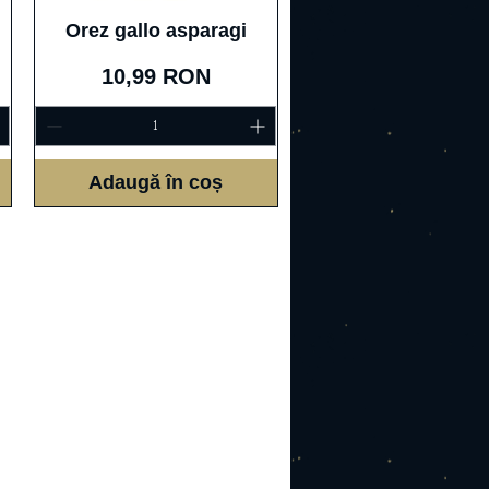
Afișare rapidă
Orez gallo asparagi
Preț
10,99 RON
Adaugă în coș