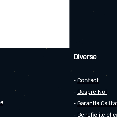
Diverse
-
Contact
-
Despre Noi
le
-
Garantia Calitat
-
Beneficiile clie