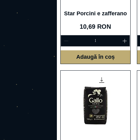
Afișare rapidă
Star Porcini e zafferano
Preț
10,69 RON
Adaugă în coș