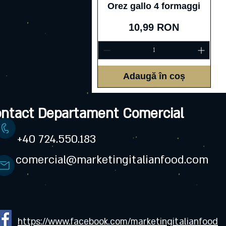
Afișare rapidă
Orez gallo 4 formaggi
Preț
10,99 RON
Adaugă în coș
ntact Departament Comercial
+40 724.550.183
comercial@marketingitalianfood.com
https://www.facebook.com/marketingitalianfood