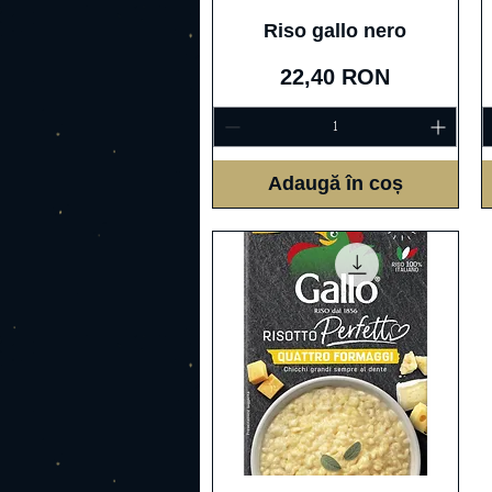
Afișare rapidă
Riso gallo nero
Preț
22,40 RON
Adaugă în coș