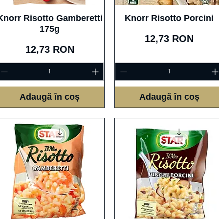
Afișare rapidă
Afișare rapidă
Knorr Risotto Gamberetti
Knorr Risotto Porcini
175g
Preț
12,73 RON
Preț
12,73 RON
Adaugă în coș
Adaugă în coș