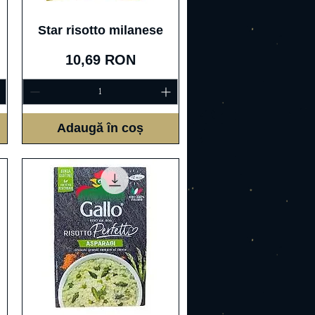
Afișare rapidă
Star risotto milanese
Preț
10,69 RON
Adaugă în coș