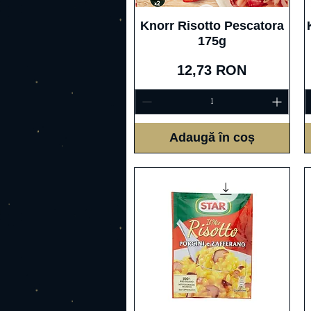
Afișare rapidă
Knorr Risotto Pescatora
175g
Preț
12,73 RON
Adaugă în coș