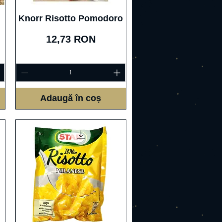
Afișare rapidă
Knorr Risotto Pomodoro
Preț
12,73 RON
Adaugă în coș