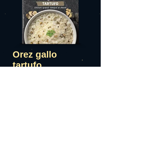
Orez gallo
tartufo
Preț
10,99 RON
Adauga in cos
Orez prefiert 175g
Timp de fierbire 12 min