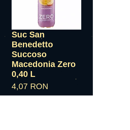
Suc San
Benedetto
Succoso
Macedonia Zero
0,40 L
Preț
4,07 RON
Adauga in cos
Suc San Benedetto Succoso FRutta
Mix Zero e o bautura pe baza de