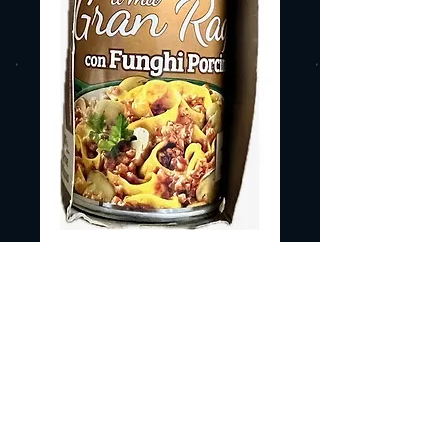
STAR GRAN
RAGU FUNGHI
PORCINI 180G
Preț
10,18 RON
Adauga in cos