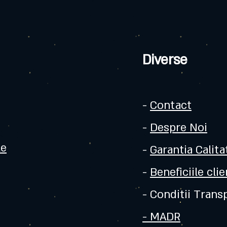
Diverse
-
Contact
-
Despre Noi
le
-
Garantia Calitat
-
Beneficiile clie
- Conditii Trans
- MADR