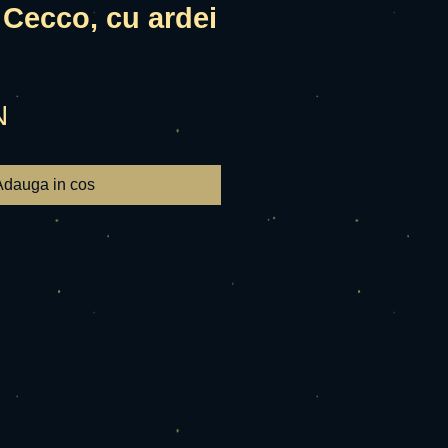
 Cecco, cu ardei
Preț
N
Adauga in cos