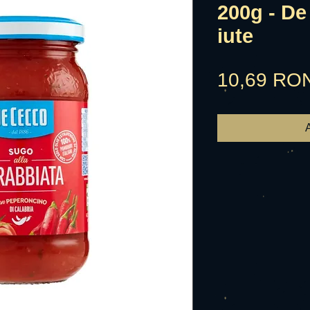
200g - De
iute
10,69 RO