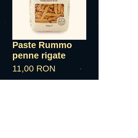
Paste Rummo
penne rigate
Preț
11,00 RON
Adauga in cos
Paste cu faina din grau dur,apa.
Poate contine urme de soia,si
mustar
Alergeni: grau.
Tara cultivarii granului