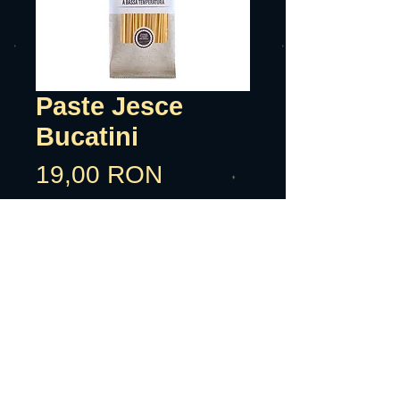
Paste Jesce
Bucatini
Preț
19,00 RON
Adauga in cos
Paste cu faina din grau dur,apa.
Poate contine urme de soia,mustar
si moluste.
Alergeni: grau.
Tara cultivarii granului ITALIA.
Timp de fierbire 12-14 min