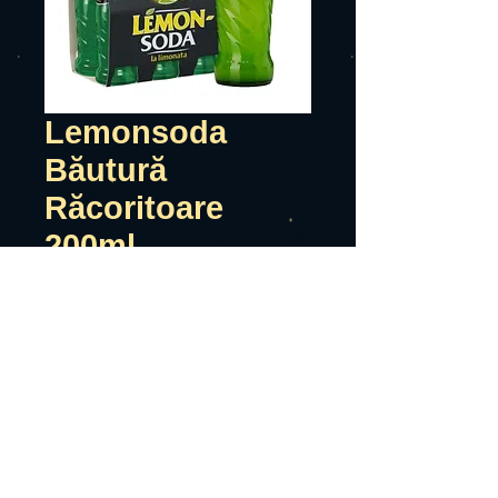
Lemonsoda
Băutură
Răcoritoare
200ml
Preț
4,04 RON
Adauga in cos
La pretul de vanzare se adauga
ambalajul SGR +0,5 LEI
Tara de origine : Italia